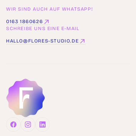
WIR SIND AUCH AUF WHATSAPP!
0163 1860626
0163 1860626
SCHREIBE UNS EINE E-MAIL
HALLO@FLORES-STUDIO.DE
HALLO@FLORES-STUDIO.DE