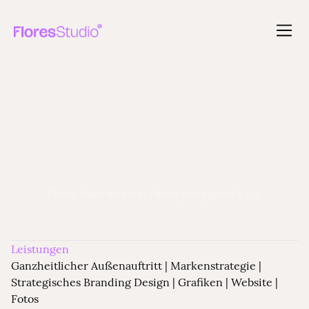
MARKENSTRATEGIE | STRATEGISCHES BRANDING
DESIGN | GRAFIKEN | WEBSITE | FOTOS
Amaya Soul Yoga
Dieses Video wird von Vimeo bereitgestellt. Um
es anzusehen, akzeptiere bitte Marketing-
Cookies.
Leistungen
Cookie-Einstellungen öffnen
Ganzheitlicher Außenauftritt | Markenstrategie |
Strategisches Branding Design | Grafiken | Website |
Fotos