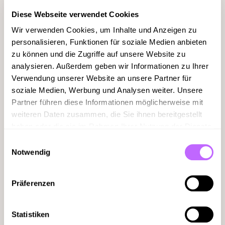
Diese Webseite verwendet Cookies
Wir verwenden Cookies, um Inhalte und Anzeigen zu
personalisieren, Funktionen für soziale Medien anbieten
zu können und die Zugriffe auf unsere Website zu
analysieren. Außerdem geben wir Informationen zu Ihrer
Verwendung unserer Website an unsere Partner für
soziale Medien, Werbung und Analysen weiter. Unsere
Partner führen diese Informationen möglicherweise mit
weiteren Daten zusammen, die Sie ihnen bereitgestellt
haben oder die sie im Rahmen Ihrer Nutzung der Dienste
gesammelt haben.
Einwilligungsauswahl
Notwendig
Slide 2 of 4.
Präferenzen
Fotoshooting im Yogastudio
Statistiken
Für Amaya Soul Yoga haben wir nicht nur die Brand