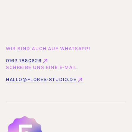
WIR SIND AUCH AUF WHATSAPP!
0163 1860626
0163 1860626
SCHREIBE UNS EINE E-MAIL
HALLO@FLORES-STUDIO.DE
HALLO@FLORES-STUDIO.DE