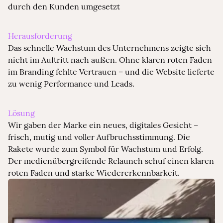
durch den Kunden umgesetzt
Herausforderung
Das schnelle Wachstum des Unternehmens zeigte sich
nicht im Auftritt nach außen. Ohne klaren roten Faden
im Branding fehlte Vertrauen – und die Website lieferte
zu wenig Performance und Leads.
Lösung
Wir gaben der Marke ein neues, digitales Gesicht –
frisch, mutig und voller Aufbruchsstimmung. Die
Rakete wurde zum Symbol für Wachstum und Erfolg.
Der medienübergreifende Relaunch schuf einen klaren
Dieses Video wird von Vimeo bereitgestellt. Um
roten Faden und starke Wiedererkennbarkeit.
es anzusehen, akzeptiere bitte Marketing-
Cookies.
Cookie-Einstellungen öffnen