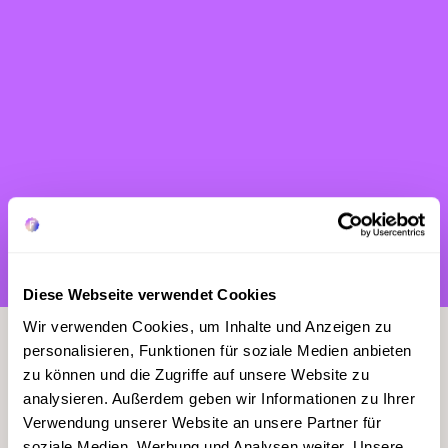
EHRLICHE, KONSTRUKTIVE BERATUNG
UND FEEDBACK
STRUKTURIERTER ONBOARDINGPROZESS
Diese Webseite verwendet Cookies
Wir verwenden Cookies, um Inhalte und Anzeigen zu
personalisieren, Funktionen für soziale Medien anbieten
zu können und die Zugriffe auf unsere Website zu
analysieren. Außerdem geben wir Informationen zu Ihrer
BRANDING, WEBDESIGN, CONTENT
Gutes Branding bringt
Verwendung unserer Website an unsere Partner für
soziale Medien, Werbung und Analysen weiter. Unsere