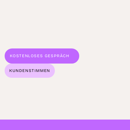
Launch
neuer Produktreihen im PoS vor Ort und digital
begleitet
KOSTENLOSES GESPRÄCH
WILLKOMMEN!
KUNDENSTIMMEN
REFERENZEN