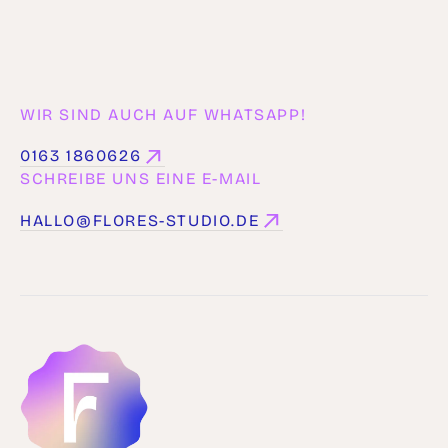
WIR SIND AUCH AUF WHATSAPP!
0163 1860626
0163 1860626
SCHREIBE UNS EINE E-MAIL
HALLO@FLORES-STUDIO.DE
HALLO@FLORES-STUDIO.DE